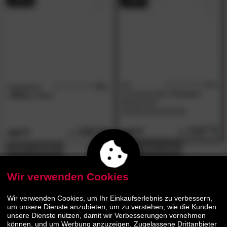
3S
4.7
designline
5.0
/5
/5
Frankenmöbel
»Corner«
»Milou«
Bank
Massivholz
Garderobenpaneele
110.
00
135.
00
229.
00
249.
00
AUF LAGER
BESTSELLER
Wir verwenden Cookies
Wir verwenden Cookies, um Ihr Einkaufserlebnis zu verbessern,
um unsere Dienste anzubieten, um zu verstehen, wie die Kunden
unsere Dienste nutzen, damit wir Verbesserungen vornehmen
können, und um Werbung anzuzeigen. Zugelassene Drittanbieter