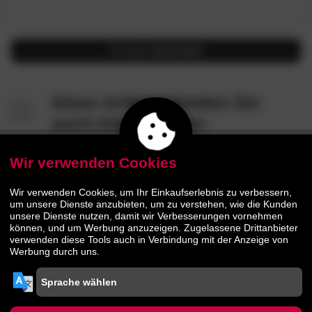
Anfrage
absenden
Diese Artikel könnten Sie
auch interessieren
Wir verwenden Cookies
AUF LAGER
AUF LAGER
Wir verwenden Cookies, um Ihr Einkaufserlebnis zu verbessern,
um unsere Dienste anzubieten, um zu verstehen, wie die Kunden
unsere Dienste nutzen, damit wir Verbesserungen vornehmen
können, und um Werbung anzuzeigen. Zugelassene Drittanbieter
verwenden diese Tools auch in Verbindung mit der Anzeige von
Werbung durch uns.
8
3S
4.8
3S
4.7
/5
/5
Frankenmöbel
»Bellissima«
Frankenmöbel
»Alia 1«