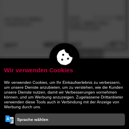
VOSS
4.9
die Faktorei
»Kubu«
/5
Design
»Koko«
Affen-
Lampenschirm
Stehleuchte gold
95.
00
509.
00
189.
00
979.
00
BESTSELLER
Wir verwenden Cookies
Wir verwenden Cookies, um Ihr Einkaufserlebnis zu verbessern,
um unsere Dienste anzubieten, um zu verstehen, wie die Kunden
unsere Dienste nutzen, damit wir Verbesserungen vornehmen
können, und um Werbung anzuzeigen. Zugelassene Drittanbieter
verwenden diese Tools auch in Verbindung mit der Anzeige von
SalesFever
»Big Deal«
SalesFever
»Big Deal«
Werbung durch uns.
Bogenlampe kupfer
Bogenlampe messing