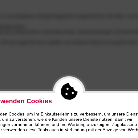
 in verschiedenen Lifestyle Magazinen ausgezeichnet. Die Ober- und 
texelementen.
Latex als Lampenschirm verwendet wurde. Verschmutzungen mit einem f
x 15 cm sorgt für
einen stabilen und sicheren Stand und sorgt für den
rwenden Cookies
den Cookies, um Ihr Einkaufserlebnis zu verbessern, um unsere Diens
, um zu verstehen, wie die Kunden unsere Dienste nutzen, damit wir
ungen vornehmen können, und um Werbung anzuzeigen. Zugelassene
ter verwenden diese Tools auch in Verbindung mit der Anzeige von Wer