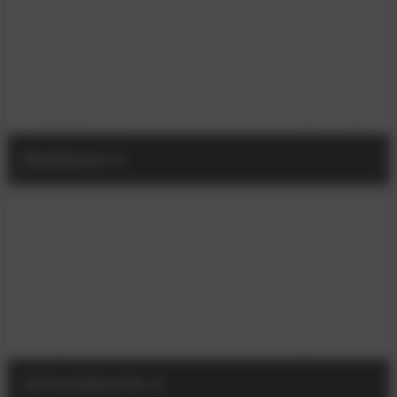
Bettbänke
Schminktische