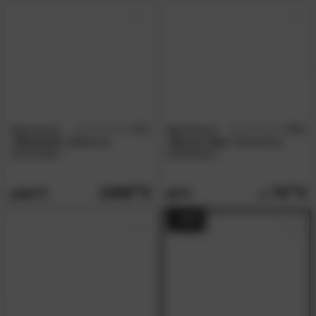
Massivholz
4.7
BlackWood
5.0
/5
/5
»Montreal«
Wildeiche
»Buona Vita«
Massivholz
Kommode I
Nachttisch I
1209.
00
74.
90
2309.
99.
00
90
- 49%