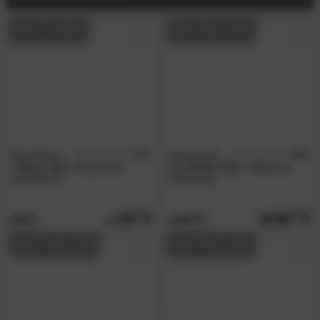
AUF LAGER
BESTSELLER
BlackWood
4.7
Massivholz
4.8
/5
/5
»Dolce Vita«
Massivholz
»La Dolce Vita«
Wildeiche
Nachttisch I
Kommode
59.
90
1039.
00
79.
1279.
90
00
BESTSELLER
BESTSELLER