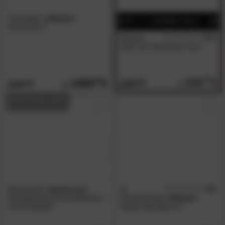
Forestales
»Atlanta«
Kommode V
Hasena
5.0
/5
Oak-Line Nachttisch Koro
545.
00
1089.
00
1069.
00
1549.
00
BESTSELLER
Massivholz
»Vancouver«
3S
4.5
/5
Nachttischkonsole freistehend
Frankenmöbel
»Robert«
mit Schublade
Hänge-Nachttisch II