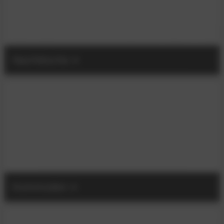
Nachttische
Kommoden