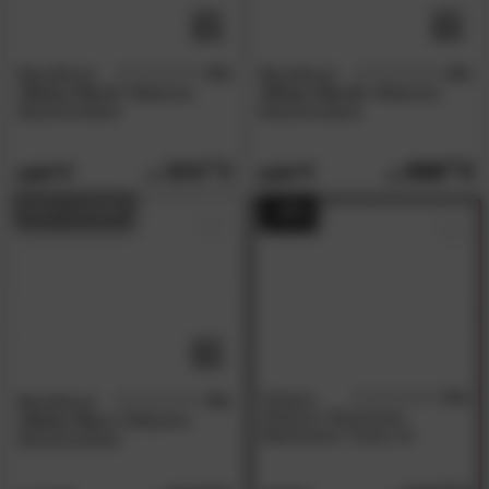
BlackWood
4.8
BlackWood
4.8
/5
/5
»Dolce Vita II«
Wildeiche
»Dolce Vita IV«
Wildeiche
Massivholzbett
Massivholzbett
830.
00
859.
00
1429.
1429.
00
00
AUF LAGER
- 49%
Hasena
4.9
BlackWood
4.8
/5
/5
Moderno Massivholz
»Dolce Vita I«
Wildeiche
Bettrahmen Trento 16
Massivholzbett