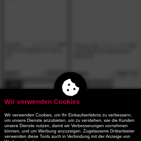
Hasena
4.8
Hasena Oak-
4.9
/5
/5
Fine-Line Bettrahmen Syma
Line Massivholz Bettrahmen
18
Modul 18
314.
00
337.
00
599.
00
649.
00
BESTSELLER
- 49%
Wir verwenden Cookies
Wir verwenden Cookies, um Ihr Einkaufserlebnis zu verbessern,
um unsere Dienste anzubieten, um zu verstehen, wie die Kunden
unsere Dienste nutzen, damit wir Verbesserungen vornehmen
können, und um Werbung anzuzeigen. Zugelassene Drittanbieter
verwenden diese Tools auch in Verbindung mit der Anzeige von
Hasena
4.8
Massivholz
4.4
/5
/5