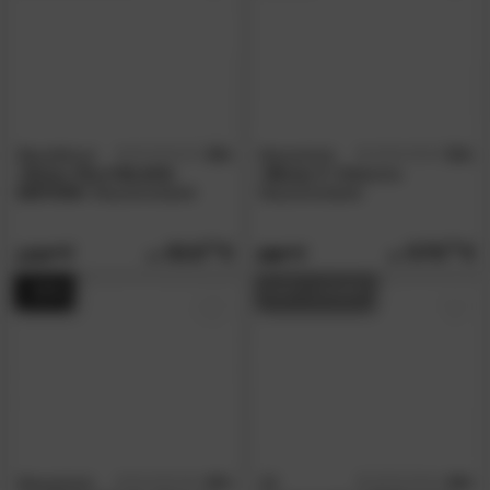
BlackWood
4.8
Massivholz
5.0
/5
/5
»Dolce Vita II BLACK-
»Meran I«
Wildeiche
EDITION«
Massivholzbett
Massivholzbett
810.
00
570.
00
1319.
889.
00
00
- 31%
AUF LAGER
Massivholz
4.6
3S
4.8
/5
/5