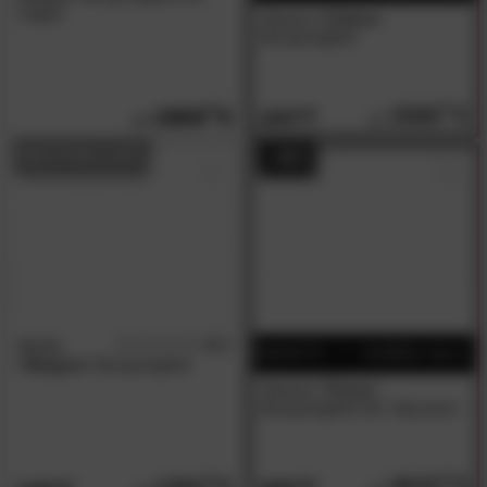
Topper
Hasena
»Celina«
Boxspringbett
1565.
00
1909.
00
3039.
00
BESTSELLER
- 48%
Winkle
4.7
/5
»Niagara«
Boxspringbett
Hasena
»Texas«
Boxspringbett inkl. Stauraum
2615.
00
00
00
00