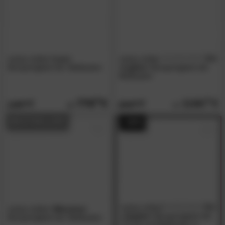
meise.möbel
»Leo«
meise.möbel
5.0
/5
Boxspringbett inkl. Bettkasten
»Lights«
Boxspringbett inkl.
Bettkasten
779.
00
1160.
00
1169.
2019.
00
00
BESTSELLER
- 50%
meise.möbel
5.0
meise.möbel
»Messina«
/5
»Jupiter«
Boxspringbett inkl.
Boxspringbett inkl. Bettkasten
TV-Lift und Bettkasten in