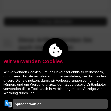
Anfrage
absenden
Diese Artikel könnten Sie
auch interessieren
Wir verwenden Cookies
BESTSELLER
AUF LAGER
Wir verwenden Cookies, um Ihr Einkaufserlebnis zu verbessern,
um unsere Dienste anzubieten, um zu verstehen, wie die Kunden
unsere Dienste nutzen, damit wir Verbesserungen vornehmen
können, und um Werbung anzuzeigen. Zugelassene Drittanbieter
verwenden diese Tools auch in Verbindung mit der Anzeige von
Werbung durch uns.
7
Massivholz
4.6
BeCo
4.8
/5
/5