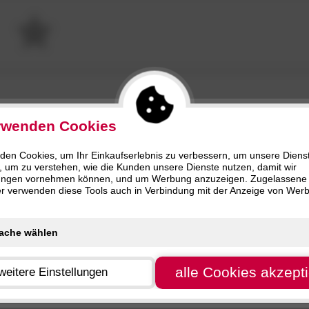
Bewertungen
rwenden Cookies
jedem Boxspringbett. Die Oberfläche aus weiß matt Lack, verleiht dem
den Cookies, um Ihr Einkaufserlebnis zu verbessern, um unsere Diens
, um zu verstehen, wie die Kunden unsere Dienste nutzen, damit wir
ungen vornehmen können, und um Werbung anzuzeigen. Zugelassene
ter verwenden diese Tools auch in Verbindung mit der Anzeige von Wer
alle Cookies akzept
weitere Einstellungen