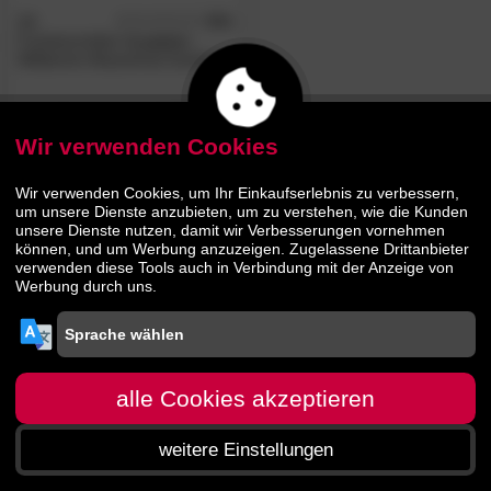
3S
4.9
/5
Frankenmöbel
»Luzern«
Wildeiche Massivholz Esstisch
1090.
00
1289.
00
Wir verwenden Cookies
Wir verwenden Cookies, um Ihr Einkaufserlebnis zu verbessern,
um unsere Dienste anzubieten, um zu verstehen, wie die Kunden
unsere Dienste nutzen, damit wir Verbesserungen vornehmen
können, und um Werbung anzuzeigen. Zugelassene Drittanbieter
verwenden diese Tools auch in Verbindung mit der Anzeige von
Werbung durch uns.
alle Cookies akzeptieren
weitere Einstellungen
Startseite
Menü
Suche
Warenkorb