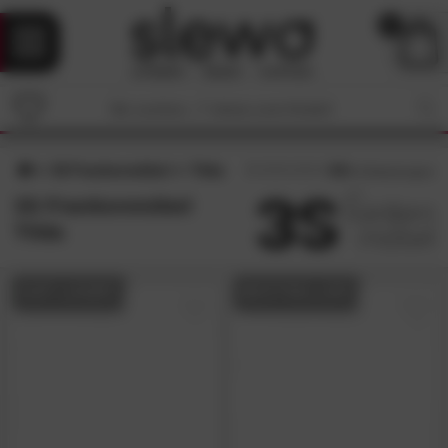
0
3S Frankenmöbel
Tilda
4.8
/5 (
5
Bewertungen)
3S Frankenmöbel
Tilda
AUF LAGER
BESTSELLER