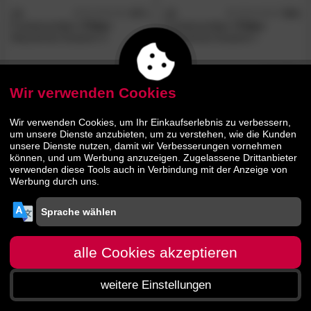
3S
4.7
3S
5.0
/5
/5
Frankenmöbel
»Tilda«
Frankenmöbel
»Tilda«
Massivholz Esstisch II
Massivholz Esstisch I
412.
00
279.
00
639.
00
Wir verwenden Cookies
Wir verwenden Cookies, um Ihr Einkaufserlebnis zu verbessern,
um unsere Dienste anzubieten, um zu verstehen, wie die Kunden
unsere Dienste nutzen, damit wir Verbesserungen vornehmen
können, und um Werbung anzuzeigen. Zugelassene Drittanbieter
verwenden diese Tools auch in Verbindung mit der Anzeige von
Werbung durch uns.
alle Cookies akzeptieren
weitere Einstellungen
Startseite
Menü
Suche
Warenkorb