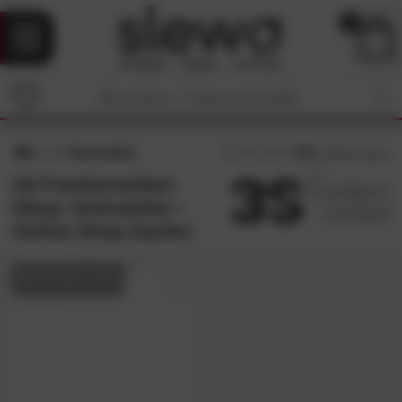
0
Drehstühle
4.8
/5 (
8
Bewertungen)
3S Frankenmöbel-
Shop: Drehstühle •
Online-Shop kaufen
BESTSELLER