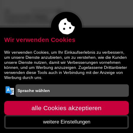
3S
4.8
/5
Frankenmöbel
»Casa«
Polstersessel mit Drehfunktion
169.
00
Wir verwenden Cookies
Wir verwenden Cookies, um Ihr Einkaufserlebnis zu verbessern,
um unsere Dienste anzubieten, um zu verstehen, wie die Kunden
unsere Dienste nutzen, damit wir Verbesserungen vornehmen
können, und um Werbung anzuzeigen. Zugelassene Drittanbieter
verwenden diese Tools auch in Verbindung mit der Anzeige von
Werbung durch uns.
alle Cookies akzeptieren
weitere Einstellungen
Startseite
Menü
Suche
Warenkorb