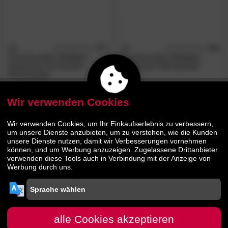
3S
4.7
3S
4.8
/5
/5
Frankenmöbel
»Corner«
Frankenmöbel
»Corner«
Massivholz Garderoben
Massivholz Wandspiegel
Standspiegel
259.
00
129.
90
349.
179.
00
00
Wir verwenden Cookies
AUF LAGER
Wir verwenden Cookies, um Ihr Einkaufserlebnis zu verbessern,
um unsere Dienste anzubieten, um zu verstehen, wie die Kunden
unsere Dienste nutzen, damit wir Verbesserungen vornehmen
können, und um Werbung anzuzeigen. Zugelassene Drittanbieter
verwenden diese Tools auch in Verbindung mit der Anzeige von
Werbung durch uns.
3S
4.6
/5
Frankenmöbel
»Corner«
alle Cookies akzeptieren
Massivholz
Garderobenspiegel