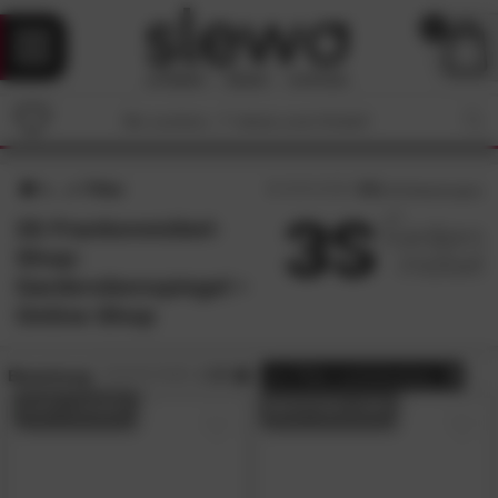
0
Filter
4.5
/5 (
53
Bewertungen)
3S Frankenmöbel-
Shop:
Garderobenspiegel •
Online-Shop
Bewertung:
> 3.5
alle
Filter zurücksetzen
AUF LAGER
BESTSELLER