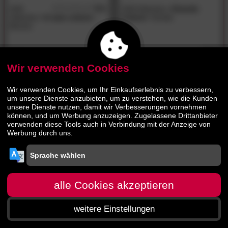
ASA
5.0
ASA Selection
»Grande
/5
Selection
»ti amo colore«
Colore«
Schale
Becher
3.
30
9.
00
7.
17.
90
90
Wir verwenden Cookies
Wir verwenden Cookies, um Ihr Einkaufserlebnis zu verbessern,
um unsere Dienste anzubieten, um zu verstehen, wie die Kunden
unsere Dienste nutzen, damit wir Verbesserungen vornehmen
können, und um Werbung anzuzeigen. Zugelassene Drittanbieter
verwenden diese Tools auch in Verbindung mit der Anzeige von
Werbung durch uns.
alle Cookies akzeptieren
weitere Einstellungen
Startseite
Menü
Suche
Warenkorb