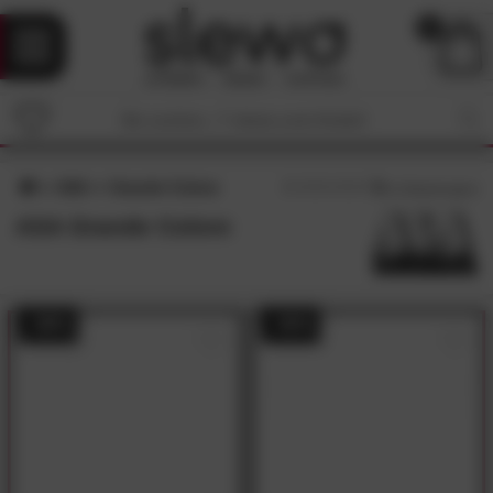
0
ASA
Grande Colore
5
/5 (
1
Bewertungen)
ASA Grande Colore
- 58%
- 50%