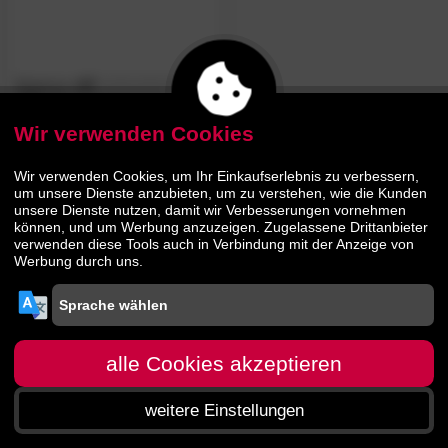
Badenia
»BT
4.6
/5
120«
Taschenfederkern-
Matratzen
Wir verwenden Cookies
143.
00
Wir verwenden Cookies, um Ihr Einkaufserlebnis zu verbessern,
259.
00
um unsere Dienste anzubieten, um zu verstehen, wie die Kunden
unsere Dienste nutzen, damit wir Verbesserungen vornehmen
können, und um Werbung anzuzeigen. Zugelassene Drittanbieter
verwenden diese Tools auch in Verbindung mit der Anzeige von
Werbung durch uns.
alle Cookies akzeptieren
weitere Einstellungen
Startseite
Menü
Suche
Warenkorb