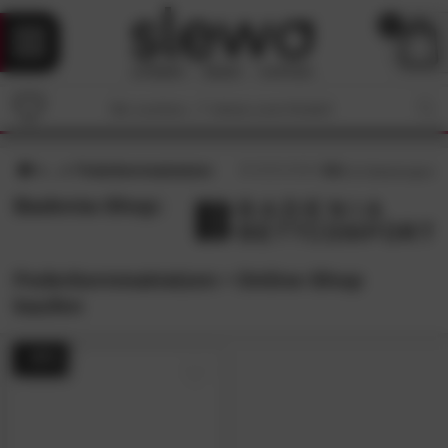
0
Federkernmatratzen
4.6
/5 (
11
Bewertungen)
Badenia-Shop:
Federkernmatratzen • Online-Shop
kaufen
- 45%