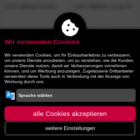
barths
»Athene«
Ecksofa
barths
»Athene«
Lounge-Set
2989.
00
3479.
00
5439.
6339.
00
00
Wir verwenden Cookies
BESTSELLER
Wir verwenden Cookies, um Ihr Einkaufserlebnis zu verbessern,
um unsere Dienste anzubieten, um zu verstehen, wie die Kunden
unsere Dienste nutzen, damit wir Verbesserungen vornehmen
können, und um Werbung anzuzeigen. Zugelassene Drittanbieter
verwenden diese Tools auch in Verbindung mit der Anzeige von
Werbung durch uns.
barths
»Athene«
Beistelltisch
alle Cookies akzeptieren
489.
00
weitere Einstellungen
899.
00
Startseite
Menü
Suche
Warenkorb