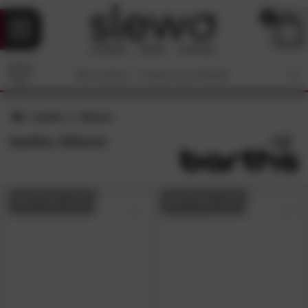
0
barths
Athene
barths Athene
BESTSELLER
BESTSELLER