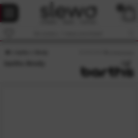
0
barths
Brody
5
/5 (
1
Bewertungen)
barths Brody