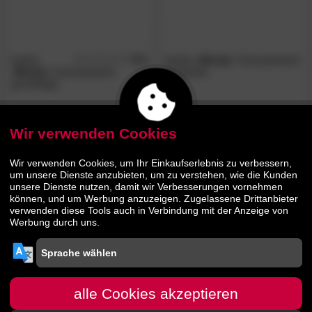
barths
5.0
barths
»Brody«
Schaukelstuhl
/5
»Brody«
Schaukelstuhl
terrakotta
grün/beige
99.
90
75.
00
179.
179.
00
00
Wir verwenden Cookies
- 61%
Wir verwenden Cookies, um Ihr Einkaufserlebnis zu verbessern,
um unsere Dienste anzubieten, um zu verstehen, wie die Kunden
unsere Dienste nutzen, damit wir Verbesserungen vornehmen
können, und um Werbung anzuzeigen. Zugelassene Drittanbieter
verwenden diese Tools auch in Verbindung mit der Anzeige von
Werbung durch uns.
barths
»Brody«
Schaukelstuhl beige
alle Cookies akzeptieren