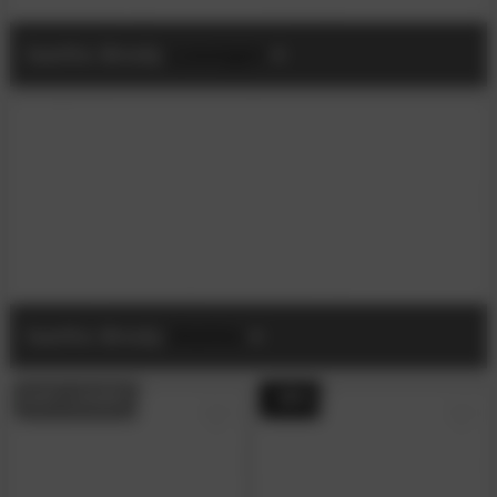
barths Brody
Lounger
barths Brody
Stühle
AUF LAGER
- 58%