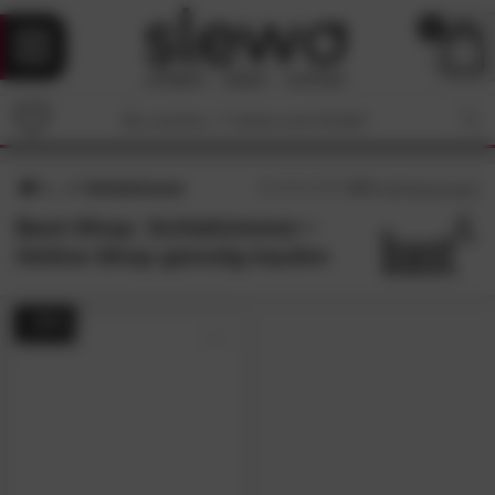
0
Schlafzimmer
4.7
/5 (
195
Bewertungen)
Bast-Shop: Schlafzimmer •
Online-Shop günstig kaufen
- 25%