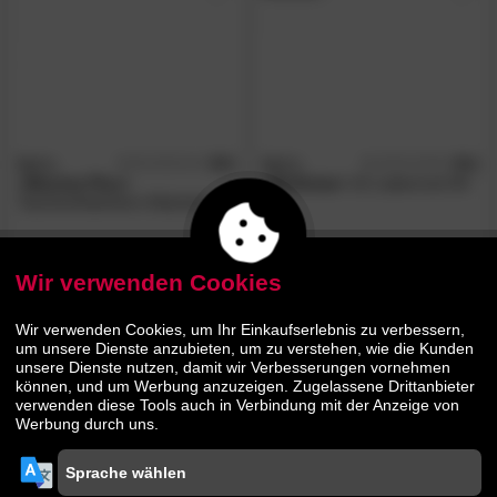
BeCo
4.8
BeCo
4.6
/5
/5
»Maxima Plus«
»Multistar«
42 Lattenrost NV
Taschenfederkern-Matratze
239.
00
106.
00
429.
209.
00
00
Wir verwenden Cookies
BESTSELLER
Wir verwenden Cookies, um Ihr Einkaufserlebnis zu verbessern,
um unsere Dienste anzubieten, um zu verstehen, wie die Kunden
unsere Dienste nutzen, damit wir Verbesserungen vornehmen
können, und um Werbung anzuzeigen. Zugelassene Drittanbieter
verwenden diese Tools auch in Verbindung mit der Anzeige von
Werbung durch uns.
BeCo
5.0