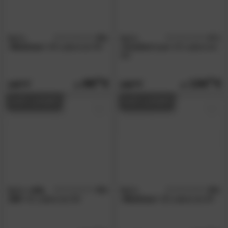
BeCo
4.8
BeCo
4.7
/5
/5
»Medistar«
28 Lattenrost NV
»Comfort Lux«
42 Lattenrost
NV
89.
90
134.
90
149.
229.
00
00
AUF LAGER
AUF LAGER
BeCo
»XXL
4.8
BeCo
4.8
/5
/5
180«
42 Lattenrost NV
»Medistar«
28 Lattenrost KF