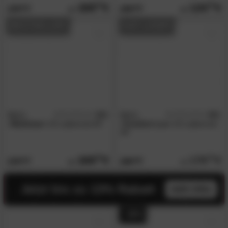
169.
00
124.
90
279.
209.
00
00
BESTSELLER
AUF LAGER
BeCo
4.8
BeCo
4.8
/5
/5
»Multistar«
42 Lattenrost KF
»Comfort Lux«
42 Lattenrost
KF
169.
00
170.
00
279.
299.
00
00
Jetzt bis zu 13% Rabatt
mehr infos
- 49%