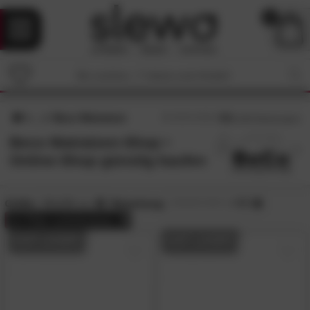
0
Beco Matratzen
4.6
/5 (
492
Bewertungen)
Beco Matratzen-Shop •
Online-Shop günstig kaufen
Größe:
80x200 cm
Bewertung:
> 4.5
alle
Filter zurücksetzen
AUF LAGER
AUF LAGER