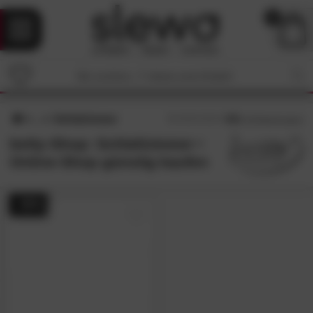
0
Schlafzimmer
4.8
/5 (
19
Bewertungen)
betty-Shop: Schlafzimmer •
Online-Shop günstig kaufen
- 35%