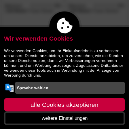
Billerbeck
4.8
Billerbeck
4.9
/5
/5
»123 Belair«
Faser-Kissen
»123 Belair«
Faser-Decken
28.
90
119.
90
35.
149.
90
90
Wir verwenden Cookies
Wir verwenden Cookies, um Ihr Einkaufserlebnis zu verbessern,
um unsere Dienste anzubieten, um zu verstehen, wie die Kunden
unsere Dienste nutzen, damit wir Verbesserungen vornehmen
können, und um Werbung anzuzeigen. Zugelassene Drittanbieter
verwenden diese Tools auch in Verbindung mit der Anzeige von
Werbung durch uns.
alle Cookies akzeptieren
weitere Einstellungen
Startseite
Menü
Suche
Warenkorb