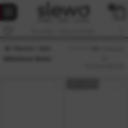
0
Billerbeck
Belair
4.8
/5 (
76
Bewertungen)
Billerbeck Belair
AUF LAGER