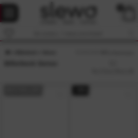
0
Billerbeck
Senso
4.7
/5 (
3
Bewertungen)
Billerbeck Senso
BESTSELLER
- 39%