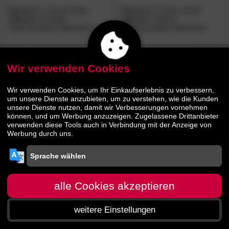
Billerbeck 7-Zonen Airtec
Billerbeck 7-Zonen Airtec
»Senso«
Exclusiv
»Senso«
Classic
Thermoschaum Matratzen
Thermoschaum Matratzen
859.
00
545.
00
1099.
899.
00
00
Wir verwenden Cookies
- 45%
Wir verwenden Cookies, um Ihr Einkaufserlebnis zu verbessern,
um unsere Dienste anzubieten, um zu verstehen, wie die Kunden
unsere Dienste nutzen, damit wir Verbesserungen vornehmen
können, und um Werbung anzuzeigen. Zugelassene Drittanbieter
verwenden diese Tools auch in Verbindung mit der Anzeige von
Werbung durch uns.
Billerbeck 7-
4.7
/5
Zonen Airtec
»Senso«
Basic
Thermoschaum Matratzen
alle Cookies akzeptieren
442.
00
weitere Einstellungen
799.
00
Startseite
Menü
Suche
Warenkorb