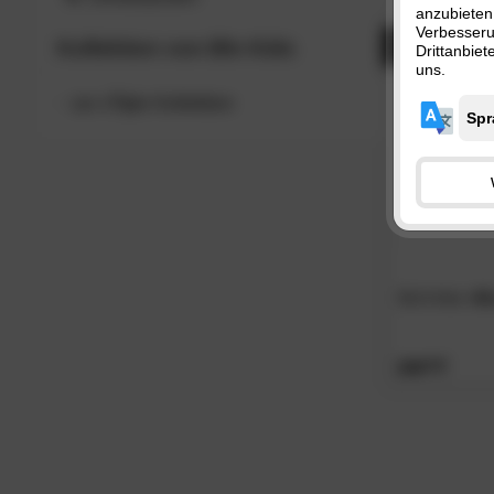
anzubieten
Verbesser
- 45%
Kollektion von
Bln Kids
Drittanbie
uns.
zur
»Tipi«
Kollektion
BLN Kids
»Bi
509.
00