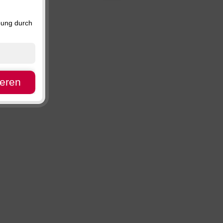
Preis, absteigend
Verfügbarkeit
bung durch
ieren