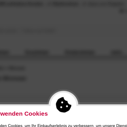
000 zufriedene Kunden
Käuferschutz
slewo.com Ratgeber
L
mmer
Esszimmer
Kinderzimmer
mehr...
ds
Bivouac
s Bivouac
rwenden Cookies
den Cookies, um Ihr Einkaufserlebnis zu verbessern, um unsere Diens