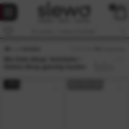
0
Schränke
4.5
/5 (
2
Bewertungen)
Bln Kids-Shop: Schränke •
Online-Shop günstig kaufen
- 47%
BESTSELLER