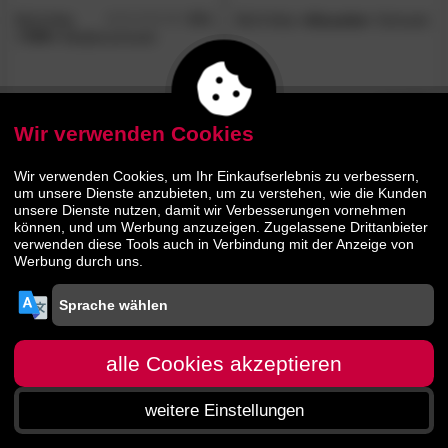
BLN Kids
4.5
BLN Kids
»Alouette«
Schrank
/5
»TIPI«
Kleiderschrank
412.
00
479.
00
779.
689.
00
00
Wir verwenden Cookies
Wir verwenden Cookies, um Ihr Einkaufserlebnis zu verbessern,
um unsere Dienste anzubieten, um zu verstehen, wie die Kunden
unsere Dienste nutzen, damit wir Verbesserungen vornehmen
können, und um Werbung anzuzeigen. Zugelassene Drittanbieter
verwenden diese Tools auch in Verbindung mit der Anzeige von
Werbung durch uns.
alle Cookies akzeptieren
weitere Einstellungen
Startseite
Menü
Suche
Warenkorb