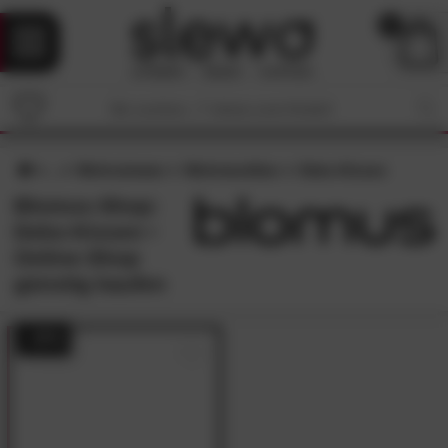
0
Wohnzimmer
Wohntextilien
Deko-Kissen
Blomus-Shop:
Deko-Kissen •
Online-Shop
günstig kaufen
- 25%