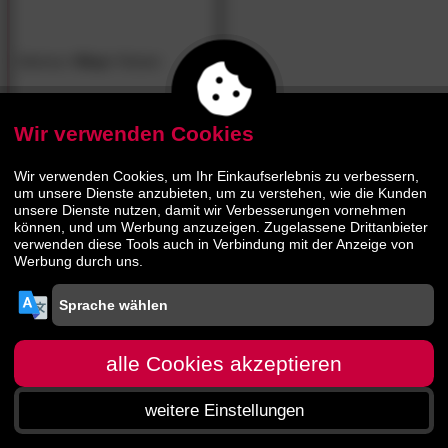
blomus
»Stay«
Kissen
Wir verwenden Cookies
29.
90
39.
90
Wir verwenden Cookies, um Ihr Einkaufserlebnis zu verbessern,
um unsere Dienste anzubieten, um zu verstehen, wie die Kunden
unsere Dienste nutzen, damit wir Verbesserungen vornehmen
können, und um Werbung anzuzeigen. Zugelassene Drittanbieter
verwenden diese Tools auch in Verbindung mit der Anzeige von
Werbung durch uns.
alle Cookies akzeptieren
weitere Einstellungen
Startseite
Menü
Suche
Warenkorb