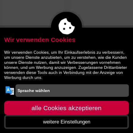
Hochwertige Materialien und
und Wohlbehagen im Wohn- und
beste Verarbeitung zeichnen die
Schlafzimmer. Ein ausgewähltes
zahlreichen Produkte der
Marke
Sortiment an
kuscheligen
Bugatti
aus.
Wohndecken
in ansprechenden
Designs und Materialien und
Bettwäsche
in modischen
Wir verwenden Cookies
Bugatti Plaid Wohndecke 3600
Trendfarben verschönern das
Zuhause.
Wir verwenden Cookies, um Ihr Einkaufserlebnis zu verbessern,
um unsere Dienste anzubieten, um zu verstehen, wie die Kunden
Der
Online-Shop von
unsere Dienste nutzen, damit wir Verbesserungen vornehmen
52.
00
slewo.com
hält ein umfassendes
können, und um Werbung anzuzeigen. Zugelassene Drittanbieter
69.
95
verwenden diese Tools auch in Verbindung mit der Anzeige von
Angebot exklusiver
Felldecken
Werbung durch uns.
und kuscheliger Wolldecken
für
Ihre Wohnlandschaft ebenso
bereit wie Bettwäsche in diversen
Ausführungen.
alle Cookies akzeptieren
weitere Einstellungen
Startseite
Menü
Suche
Warenkorb