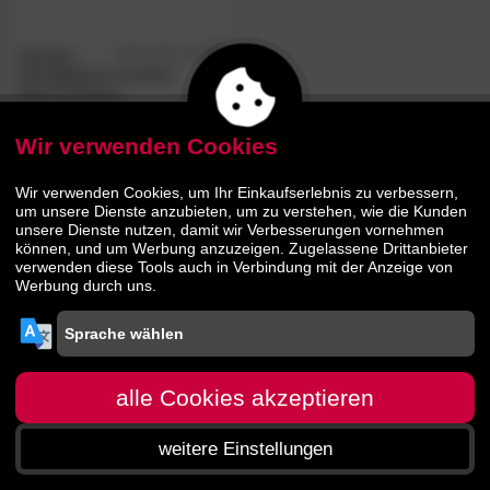
Sanders
4.8
/5
ClimaBalance Comfort
Daunendecken
Wir verwenden Cookies
439.
00
639.
00
Wir verwenden Cookies, um Ihr Einkaufserlebnis zu verbessern,
um unsere Dienste anzubieten, um zu verstehen, wie die Kunden
unsere Dienste nutzen, damit wir Verbesserungen vornehmen
können, und um Werbung anzuzeigen. Zugelassene Drittanbieter
verwenden diese Tools auch in Verbindung mit der Anzeige von
Werbung durch uns.
alle Cookies akzeptieren
weitere Einstellungen
Startseite
Menü
Suche
Warenkorb