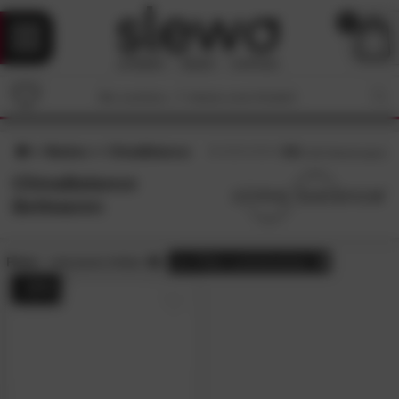
0
Marken
ClimaBalance
4.8
/5 (
181
Bewertungen)
ClimaBalance
Bettwaren
Preis:
reduzierte Artikel
alle
Filter zurücksetzen
- 31%