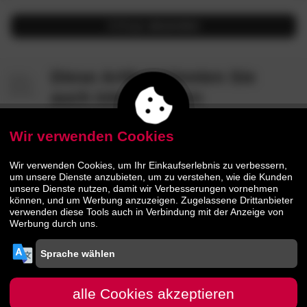
Anfrage
absenden
Diese Artikel könnten Sie
auch interessieren
Wir verwenden Cookies
- 48%
AUF LAGER
Wir verwenden Cookies, um Ihr Einkaufserlebnis zu verbessern,
um unsere Dienste anzubieten, um zu verstehen, wie die Kunden
unsere Dienste nutzen, damit wir Verbesserungen vornehmen
können, und um Werbung anzuzeigen. Zugelassene Drittanbieter
verwenden diese Tools auch in Verbindung mit der Anzeige von
Werbung durch uns.
8
BlackWood
4.8
die Faktorei
4.7
/5
/5
»Dolce Vita«
Kissen 2er-Set
»Anteak«
Teak-Spiegel
alle Cookies akzeptieren