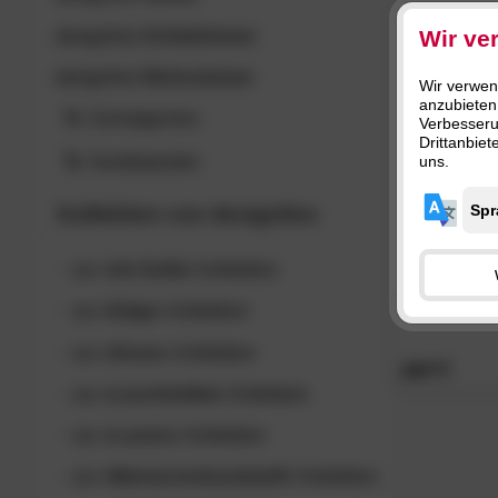
Grau (1
Wir ve
designline
Schlafzimmer
designline
Wohnzimmer
Wir verwen
anzubieten
Schnäppchen
Verbesser
Drittanbie
Sonderposten
uns.
Kollektion von
designline
zur
»Air-Solid«
Kollektion
designline
»A
zur
»Edge«
Kollektion
zur
»Hover«
Kollektion
289.
00
zur
»Leuchtmittel«
Kollektion
zur
»Lunaro«
Kollektion
zur
»Marmorverbundstoff«
Kollektion