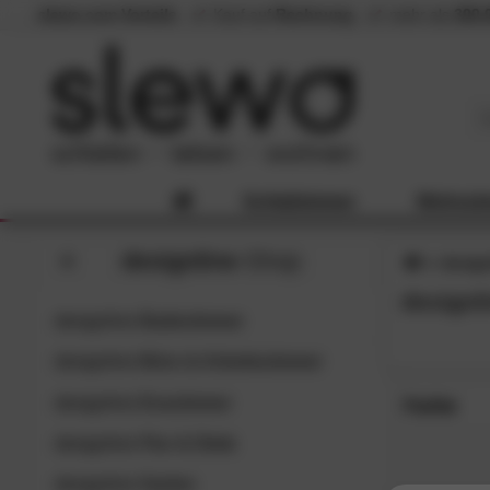
slewo.com Vorteile
Kauf auf
Rechnung
mehr als
300.
Schlafzimmer
Wohnzi
designline
-Shop
design
designl
designline
Badezimmer
designline
Büro & Arbeitszimmer
designline
Esszimmer
Farbe
designline
Flur & Diele
Braun (
SC
Gold (1
designline
Garten