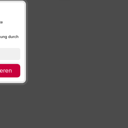
Preis, absteigend
Verfügbarkeit
te
bung durch
ieren