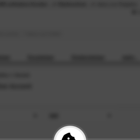
000 zufriedene Kunden
Käuferschutz
slewo.com Ratgeber
L
mmer
Esszimmer
Kinderzimmer
mehr...
line
Accent
ine Accent
Stil
1)
Industrial (1)
HLIESSEN
SCHLIESSEN
)
Modern (1)