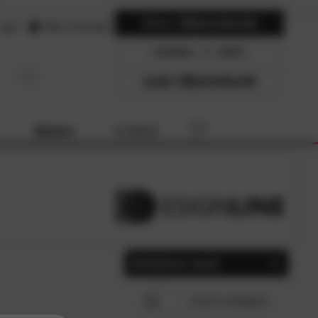
Mein
Warenkorb
ogin
Hilfe & Kontakt
0 Artikel
0.00
zum Warenkorb
Marken
% SALE
Sortieren nach
Beliebtheit
SCHLIESSEN
sofort verfügbar
Preis, aufsteigend