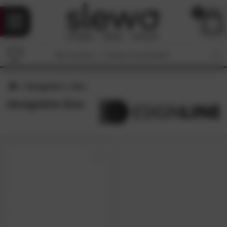
0
designline
Eno
designline Eno