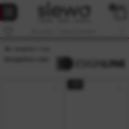
0
designline
Lalo
designline Lalo
- 44%