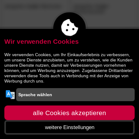
designline
»Lalo«
Barhocker
designline
»Lalo«
Esszimmerstuhl
99.
90
67.
50
139.
119.
90
90
Wir verwenden Cookies
Wir verwenden Cookies, um Ihr Einkaufserlebnis zu verbessern,
um unsere Dienste anzubieten, um zu verstehen, wie die Kunden
unsere Dienste nutzen, damit wir Verbesserungen vornehmen
können, und um Werbung anzuzeigen. Zugelassene Drittanbieter
verwenden diese Tools auch in Verbindung mit der Anzeige von
Werbung durch uns.
alle Cookies akzeptieren
weitere Einstellungen
Startseite
Menü
Suche
Warenkorb