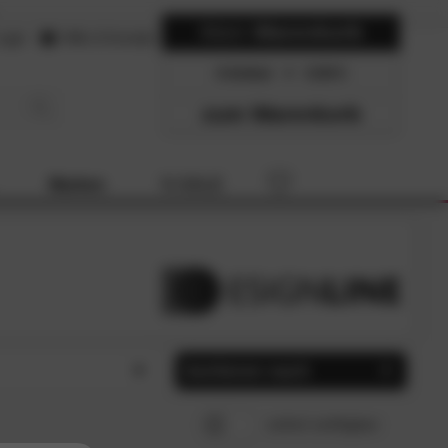
Mein
Warenkorb
ogin
Hilfe & Kontakt
0 Artikel
0.00
zum Warenkorb
Marken
% SALE
Sortieren nach
strial (1)
Beliebtheit
SCHLIESSEN
SCHLIESSEN
sofort verfügbar
ern (1)
Preis, aufsteigend