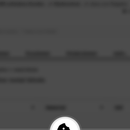
000 zufriedene Kunden
Käuferschutz
slewo.com Ratgeber
L
mmer
Esszimmer
Kinderzimmer
mehr...
line
metal blinds
ine metal blinds
Material
Stil
)
Metall (1)
Indu
HLIESSEN
SCHLIESSEN
 (1)
Rattan (1)
Mod