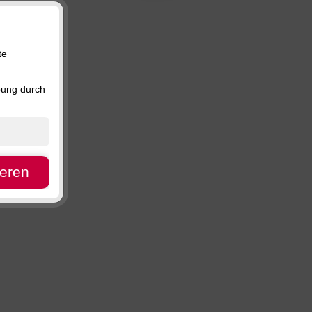
Preis, absteigend
Verfügbarkeit
te
bung durch
ieren