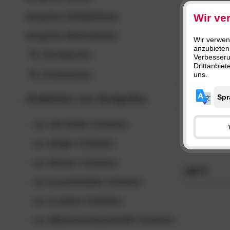
Wir ve
designline
Schlafzimmer
designline
Wohnzimmer
Wir verwen
anzubieten
Schnäppchen
Verbesser
Drittanbie
Sonderposten
uns.
Kollektion von
designline
zur
»Air-Solid«
Kollektion
designline
»m
zur
»Edge«
Kollektion
zur
»Hover«
Kollektion
289.
00
zur
»Leuchtmittel«
Kollektion
zur
»Lunaro«
Kollektion
zur
»Marmorverbundstoff«
Kollektion