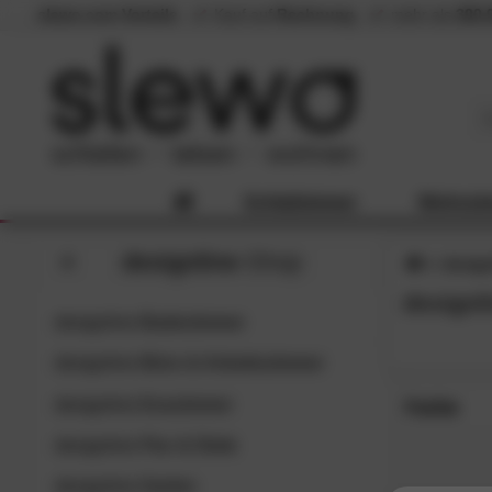
slewo.com Vorteile
Kauf auf
Rechnung
mehr als
300.
Schlafzimmer
Wohnzi
designline
-Shop
design
designl
designline
Badezimmer
designline
Büro & Arbeitszimmer
designline
Esszimmer
Farbe
designline
Flur & Diele
Grau (1
SC
Schwarz
designline
Garten