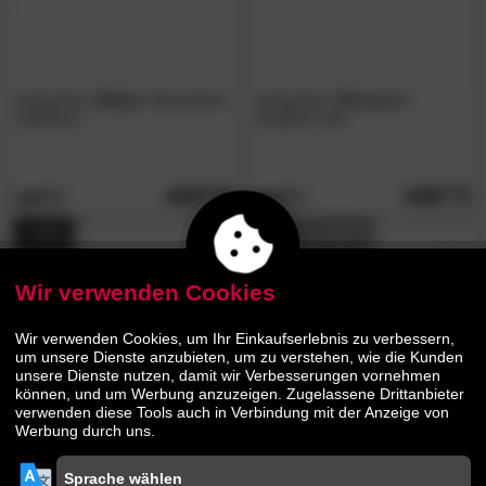
designline
»Edge«
Massivholz
designline
»Romano«
Stehtisch
Esstisch oval
449.
00
449.
00
609.
609.
00
00
- 41%
AUF LAGER
Wir verwenden Cookies
Wir verwenden Cookies, um Ihr Einkaufserlebnis zu verbessern,
um unsere Dienste anzubieten, um zu verstehen, wie die Kunden
unsere Dienste nutzen, damit wir Verbesserungen vornehmen
können, und um Werbung anzuzeigen. Zugelassene Drittanbieter
verwenden diese Tools auch in Verbindung mit der Anzeige von
designline
»Tweak«
designline
4.5
/5
Werbung durch uns.
Couchtisch 2er-Set
»Marmorverbundstoff«
Wandregal stone 200cm