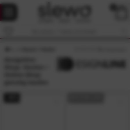
0
Sessel
Hocker
5
/5 (
1
Bewertungen)
designline-
Shop: Hocker •
Online-Shop
günstig kaufen
- 46%
BESTSELLER