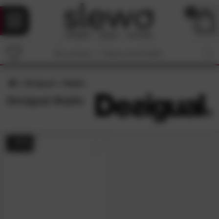
0
Desigual
Mojito
Desigual Mojito
- 27%