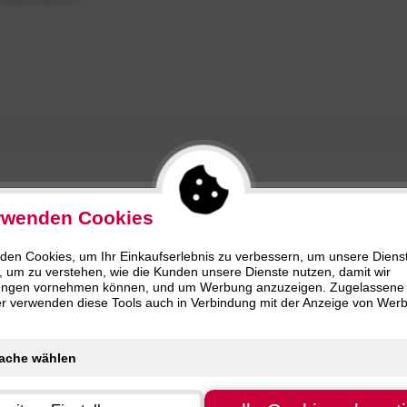
rwenden Cookies
den Cookies, um Ihr Einkaufserlebnis zu verbessern, um unsere Diens
, um zu verstehen, wie die Kunden unsere Dienste nutzen, damit wir
ungen vornehmen können, und um Werbung anzuzeigen. Zugelassene
ter verwenden diese Tools auch in Verbindung mit der Anzeige von Wer