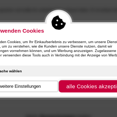
gesehen und wollte ihn unbedingt für zu Hause haben. Er ist einfach tol
rwenden Cookies
den Cookies, um Ihr Einkaufserlebnis zu verbessern, um unsere Diens
, um zu verstehen, wie die Kunden unsere Dienste nutzen, damit wir
ungen vornehmen können, und um Werbung anzuzeigen. Zugelassene
ter verwenden diese Tools auch in Verbindung mit der Anzeige von Wer
alle Cookies akzept
weitere Einstellungen
Mehr
Bewertungen
laden