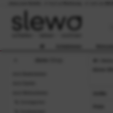
slewo.com Vorteile
Kauf auf
Rechnung
mehr als
300.
Schlafzimmer
Wohnzi
done
-Shop
Marke
done-Sh
done
Badezimmer
done
Garten
done
Wohnzimmer
Größe
Schnäppchen
30x50 c
SC
Preis
45x45 c
Sonderposten