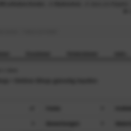
000 zufriedene Kunden
Käuferschutz
slewo.com Ratgeber
L
mmer
Esszimmer
Kinderzimmer
mehr...
n
done
op • Online-Shop günstig kaufen
Farbe
Kollek
m (4)
Weiß (7)
Dail
HLIESSEN
SCHLIESSEN
Bewertungen
Materi
m (4)
Schwarz (6)
Del