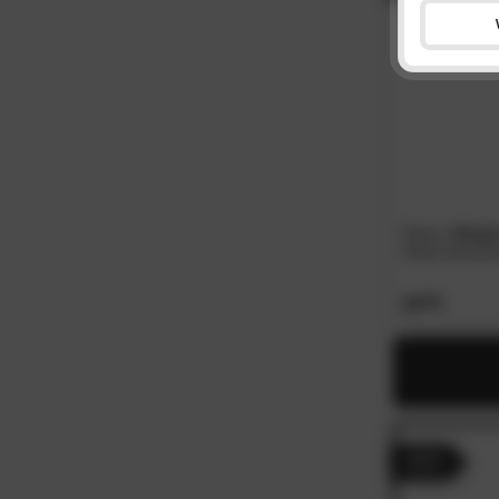
Done
»Strip
Hand-/Dusch
15.
90
- 41%