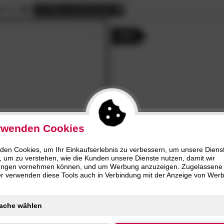
Bau
4.5
& mehr
cm (6)
Silber (5)
Dia
.90
€ bis
95.90
€
HLIESSEN
SCHLIESSEN
40 cm
alle
Filter zurücksetzen
Poly
3.5
E
Artikel
& mehr
cm (4)
Grau (4)
Dots
zierte
Artikel
- 44%
Orn
Skul
Stri
Zic
Bla
Bla
Cro
rwenden Cookies
Cus
Cus
«
4.7
den Cookies, um Ihr Einkaufserlebnis zu verbessern, um unsere Diens
Done
»Daily«
Handtuch-
/5
tuch
, um zu verstehen, wie die Kunden unsere Dienste nutzen, damit wir
Serie
Cus
ungen vornehmen können, und um Werbung anzuzeigen. Zugelassene
ter verwenden diese Tools auch in Verbindung mit der Anzeige von Wer
Cus
16.
40
3.
90
Del
Kor
- 43%
Lou