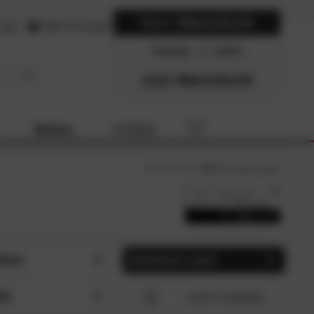
Mein
Warenkorb
ogin
Hilfe & Kontakt
0 Artikel
0.00
zum Warenkorb
Marken
% SALE
4.7
/5 (
63
Bewertungen)
tion
Sortieren nach
y (1)
Beliebtheit
SCHLIESSEN
SCHLIESSEN
al
sofort verfügbar
uxe Prime (1)
Preis, aufsteigend