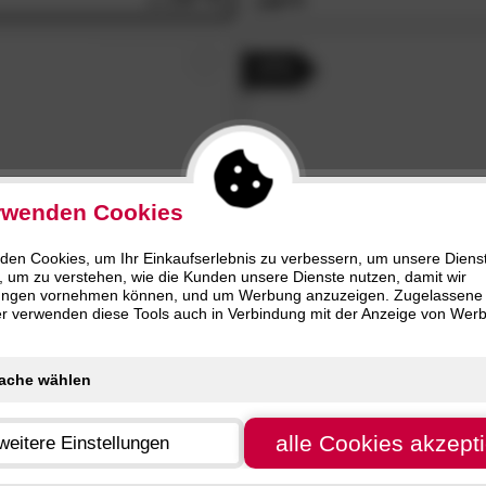
119.
s (3)
ts (1)
- 47%
)
)
1)
(1)
rwenden Cookies
(1)
den Cookies, um Ihr Einkaufserlebnis zu verbessern, um unsere Diens
k (1)
, um zu verstehen, wie die Kunden unsere Dienste nutzen, damit wir
1)
ungen vornehmen können, und um Werbung anzuzeigen. Zugelassene
ter verwenden diese Tools auch in Verbindung mit der Anzeige von Wer
«
Wohndecke
Done
»Elena«
Bettüberwurf
35.
10
54.
90
alle Cookies akzept
weitere Einstellungen
Jetzt bis zu 13% Rabatt