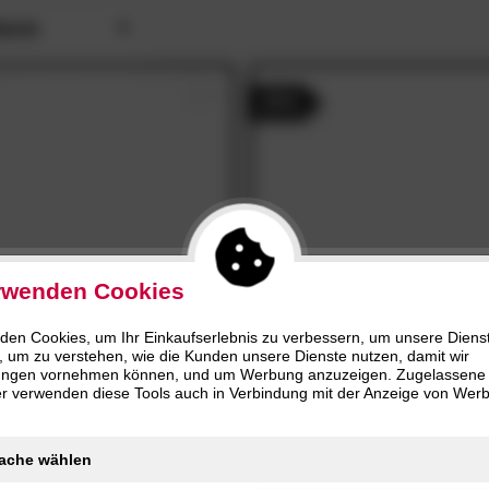
Grau (5)
Poly
4.5
& mehr
Softie (1)
nur
HLIESSEN
SCHLIESSEN
asse
Beige (3)
Bau
3.5
& mehr
Winnie (1)
(4)
Sam
HLIESSEN
)
- 25%
rwenden Cookies
den Cookies, um Ihr Einkaufserlebnis zu verbessern, um unsere Diens
«
Kissen
5.0
Done
»Coco«
Wohndecke
/5
, um zu verstehen, wie die Kunden unsere Dienste nutzen, damit wir
ungen vornehmen können, und um Werbung anzuzeigen. Zugelassene
ter verwenden diese Tools auch in Verbindung mit der Anzeige von Wer
14.
90
43.
90