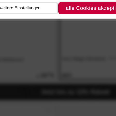
- 45%
alle Cookies akzept
weitere Einstellungen
Done
»Cozy«
Wohndecke
«
Bettüberwurf
29.
20
59.
90
Jetzt bis zu 13% Rabatt