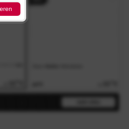
ieren
5.0
Done
»Softie«
Wohndecke
/5
32.
90
23.
20
41.
90
mehr infos