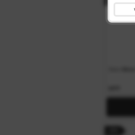
Done
»Elena
54.
90
- 44%