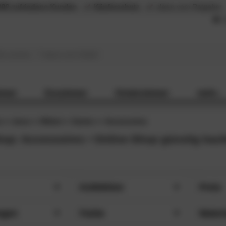
000 zufriedene Kunden
Käuferschutz
slewo.com Ratgeber
L
mmer
Esszimmer
Kinderzimmer
mehr...
n
done
Möbel
Garten
Accessoires
op: Accessoires • Online-Shop günstig kau
Kollektion
Preis
m (2)
Blanket (4)
Preise 
HLIESSEN
SCHLIESSEN
ngen
Farbe
Materi
m (1)
Skull (1)
nur