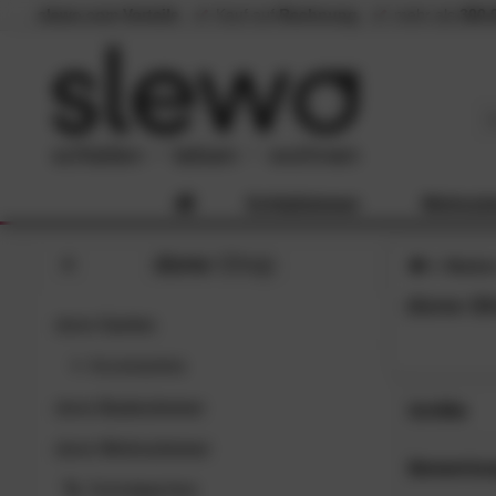
slewo.com Vorteile
Kauf auf
Rechnung
mehr als
300.
Schlafzimmer
Wohnzi
done
-Shop
Marke
done-Sh
done
Garten
Accessoires
done
Badezimmer
Größe
done
Wohnzimmer
45x45 c
SC
Bewertu
65x65 c
Schnäppchen