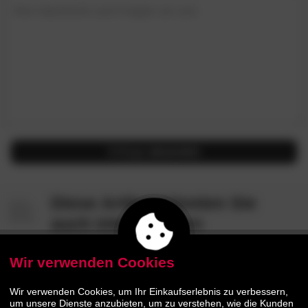
Ihre Nachricht und Fragen an uns
Anfrage
absenden
Diese Artikel könnten Sie
auch interessieren
Wir verwenden Cookies
AUF LAGER
- 48%
Wir verwenden Cookies, um Ihr Einkaufserlebnis zu verbessern,
um unsere Dienste anzubieten, um zu verstehen, wie die Kunden