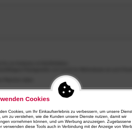
für ein Ambiente mit Wohlfühlfaktor.
zierfähigem Flachgewebe
und sowohl für
Wohnräume
als auch
Feuc
s Plätzchen dabei.
rwenden Cookies
den Cookies, um Ihr Einkaufserlebnis zu verbessern, um unsere Diens
, um zu verstehen, wie die Kunden unsere Dienste nutzen, damit wir
ungen vornehmen können, und um Werbung anzuzeigen. Zugelassene
ter verwenden diese Tools auch in Verbindung mit der Anzeige von Wer