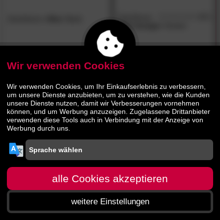
Dutchbone
4.7
Dutchbone
»Aka«
Bank
/5
»Bar lounge«
Hocker
209.
00
429.
00
399.
00
619.
00
Wir verwenden Cookies
Wir verwenden Cookies, um Ihr Einkaufserlebnis zu verbessern,
um unsere Dienste anzubieten, um zu verstehen, wie die Kunden
unsere Dienste nutzen, damit wir Verbesserungen vornehmen
können, und um Werbung anzuzeigen. Zugelassene Drittanbieter
verwenden diese Tools auch in Verbindung mit der Anzeige von
Werbung durch uns.
alle Cookies akzeptieren
weitere Einstellungen
Startseite
Menü
Suche
Warenkorb