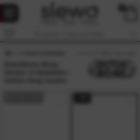
0
Hocker & Sitzbänke
4.7
/5 (
7
Bewertungen)
Dutchbone-Shop:
Hocker & Sitzbänke •
Online-Shop kaufen
BESTSELLER
- 48%