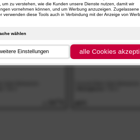
)
, um zu verstehen, wie die Kunden unsere Dienste nutzen, damit wir
Orange (1)
HLIESSEN
ungen vornehmen können, und um Werbung anzuzeigen. Zugelassene
tin (1)
- 25%
Gelb (1)
ter verwenden diese Tools auch in Verbindung mit der Anzeige von Wer
Grau (1)
alle Cookies akzept
weitere Einstellungen
o-Satin Bettwäsche
Covered Mako-Satin Bettwäsche
e«
716-2
»Heringbone«
716-3
34.
40
45.
90