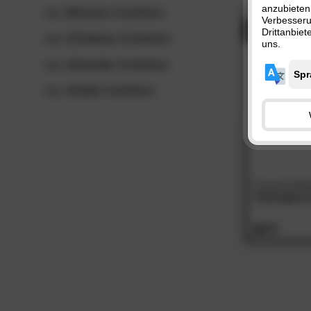
Satin (1
anzubieten
zur
»Breeze«
Kollektion
SC
Verbesser
Mako-Sa
- 25%
Drittanbie
zur
»Chelsea«
Kollektion
uns.
zur
»Smooth«
Kollektion
zur
»Solid«
Kollektion
Covered Mak
»Heringbon
45.
90