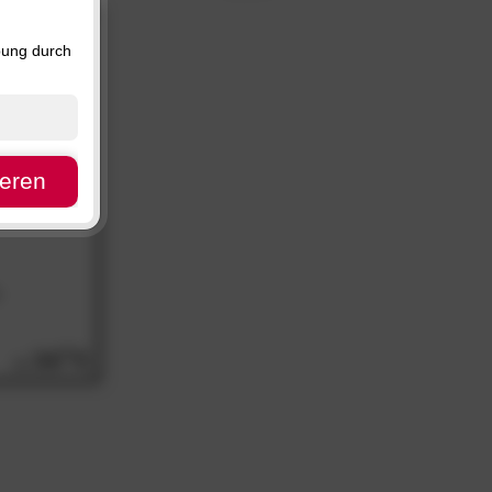
Preis, absteigend
Verfügbarkeit
bung durch
ieren
34.
40