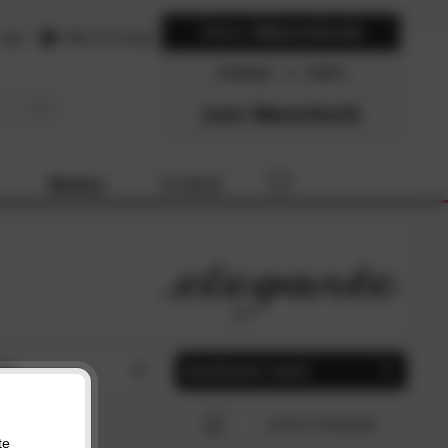
Mein
Warenkorb
ogin
Hilfe & Kontakt
0 Artikel
0.00
zum Warenkorb
Marken
% SALE
al
Sortieren nach
mwolle (2)
Beliebtheit
SCHLIESSEN
SCHLIESSEN
sofort verfügbar
n (2)
Preis, aufsteigend
te