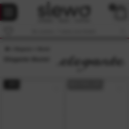
0
Elegante
Muriel
Elegante Muriel
- 42%
BESTSELLER