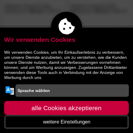
Elegante Jacquard-Satin
Elegante Jacquard-Satin
Bettwäsche
»Muriel«
2406-07
Bettwäsche
»Muriel«
2406-04
104.
00
30.
90
179.
41.
00
90
Wir verwenden Cookies
- 39%
Wir verwenden Cookies, um Ihr Einkaufserlebnis zu verbessern,
um unsere Dienste anzubieten, um zu verstehen, wie die Kunden
unsere Dienste nutzen, damit wir Verbesserungen vornehmen
können, und um Werbung anzuzeigen. Zugelassene Drittanbieter
verwenden diese Tools auch in Verbindung mit der Anzeige von
Werbung durch uns.
Elegante Jacquard-Satin
Bettwäsche
»Muriel«
2406-00
alle Cookies akzeptieren
110.
00
weitere Einstellungen
179.
00
Startseite
Menü
Suche
Warenkorb