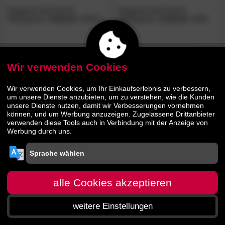
Elegante Soft Flanell
Elegante Soft Flanell
Bettwäsche
»Oxford«
2690-9
Bettwäsche
»Oxford«
2690-
19
80.
00
80.
00
134.
134.
90
90
Wir verwenden Cookies
Wir verwenden Cookies, um Ihr Einkaufserlebnis zu verbessern,
um unsere Dienste anzubieten, um zu verstehen, wie die Kunden
unsere Dienste nutzen, damit wir Verbesserungen vornehmen
können, und um Werbung anzuzeigen. Zugelassene Drittanbieter
verwenden diese Tools auch in Verbindung mit der Anzeige von
Werbung durch uns.
alle Cookies akzeptieren
weitere Einstellungen
Startseite
Menü
Suche
Warenkorb