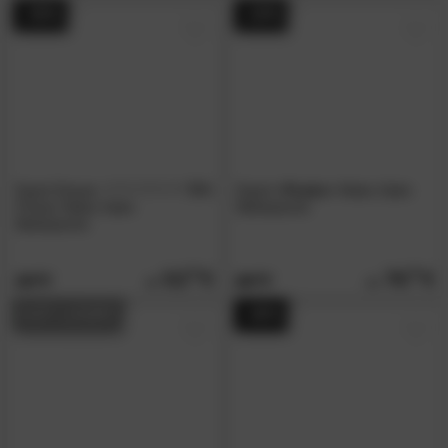
- 35%
- 24%
Esprit Dream
5.0
Esprit
»Puako«
Mako-Satin
/5
Flower Mako-Satin
Bettwäsche
Bettwäsche
52.
00
76.
00
79.
99.
95
95
AUF LAGER
- 40%