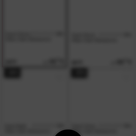
Esprit Desire
4.8
Esprit Mood
5.0
/5
/5
Mako-Satin Bettwäsche
Mako-Satin Bettwäsche
48.
30
68.
00
79.
95
99.
95
- 28%
- 35%
Esprit Batik
5.0
Esprit Cheer
5.0
/5
/5
Mako-Satin Bettwäsche
Mako-Satin Bettwäsche