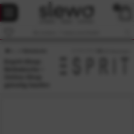
0
Bettwäsche
4.8
/5 (
87
Bewertungen)
Esprit-Shop:
Bettwäsche •
Online-Shop
günstig kaufen