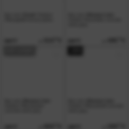
fleur ami
»Coral«
Outdoor
fleur ami
»Division Lite«
Pflanzgefäß bronze patina
Outdoor Raumteiler concrete
stone grey
510.
00
495.
00
599.
659.
00
00
AUF LAGER
- 33%
fleur ami
»Division Lite«
fleur ami
»Division Lite«
Outdoor Pflanzkasten
Outdoor Pflanzwürfel concrete
concrete stone grey
stone grey
605.
00
269.
00
709.
399.
00
00