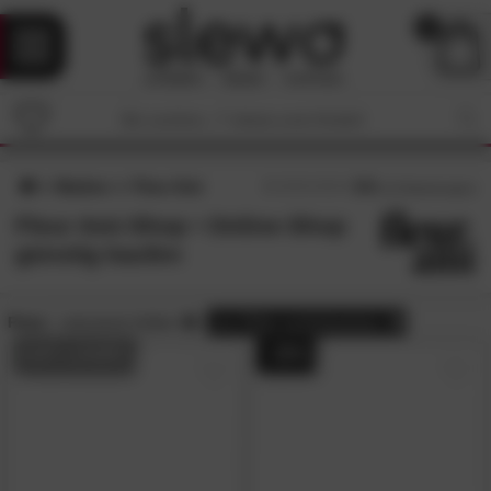
0
Marken
Fleur Ami
4.9
/5 (
13
Bewertungen)
Fleur Ami-Shop • Online-Shop
günstig kaufen
Preis:
reduzierte Artikel
alle
Filter zurücksetzen
AUF LAGER
- 25%