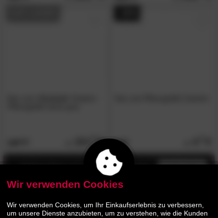
AUF LAGER
- 32%
fleur ami
»Conical«
Outdoor
fleur ami Pflanzgefäß Zubehör
Pflanzgefäß stone grey
151.
00
4.
70
169.
6.
00
90
Jetzt bis zu 13% Rabatt
mehr infos
Wir verwenden Cookies
- 33%
Wir verwenden Cookies, um Ihr Einkaufserlebnis zu verbessern,
um unsere Dienste anzubieten, um zu verstehen, wie die Kunden