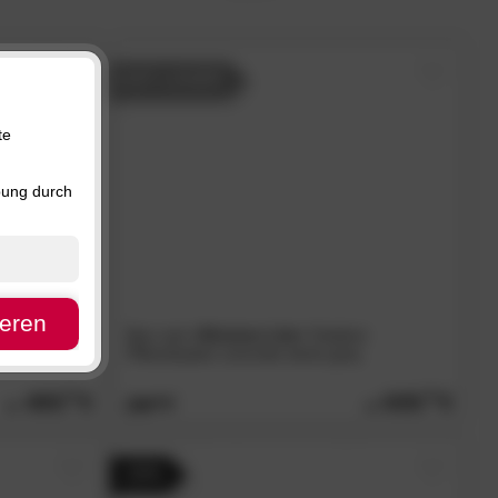
Preis, absteigend
reduzierte
Artikel
Verfügbarkeit
AUF LAGER
te
bung durch
ieren
r Raumteiler
fleur ami
»Division Lite«
Outdoor
Pflanzkasten concrete stone grey
495.
00
605.
00
709.
00
- 33%