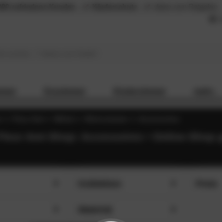
000 zufriedene Kunden
Käuferschutz
slewo.com Ratgeber
L
mmer
Esszimmer
Kinderzimmer
mehr...
n
Fleur Ami
Möbel
Wohnzimmer
Accessoires
Fleur Ami-Shop: Accessoires • Online-Shop 
Kollektion
Preis
m (1)
Conical (1)
Preise 
HLIESSEN
SCHLIESSEN
Material
m (1)
Coral (1)
nur