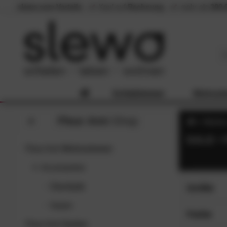
slewo.com Vorteile
Kauf auf
Rechnung
mehr als
300.
Schlafzimmer
Wohnzi
Fleur Ami
-Shop
Marke
SALE • 
Fleur Ami
Wohnzimmer
Accessoires
Übertöpfe
Größe
Vasen
40x35 c
SC
Farbe
60x60 c
Fleur Ami
Garten