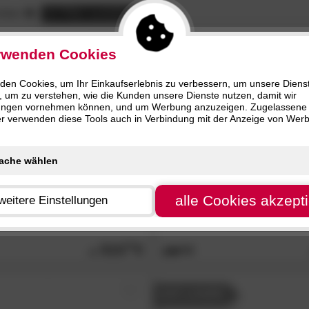
0)
Kunststoff (4)
m (1)
Division Lite (4)
nur
HLIESSEN
SCHLIESSEN
rtikel
alle
Filter zurücksetzen
2)
Stein (2)
)
Polyester (2)
R
- 25%
rwenden Cookies
den Cookies, um Ihr Einkaufserlebnis zu verbessern, um unsere Diens
, um zu verstehen, wie die Kunden unsere Dienste nutzen, damit wir
ungen vornehmen können, und um Werbung anzuzeigen. Zugelassene
ter verwenden diese Tools auch in Verbindung mit der Anzeige von Wer
alle Cookies akzept
weitere Einstellungen
ral«
Outdoor Pflanzgefäß
fleur ami
»Division Lite«
Outdoo
a
concrete stone grey
510.
00
659.
00
AUF LAGER