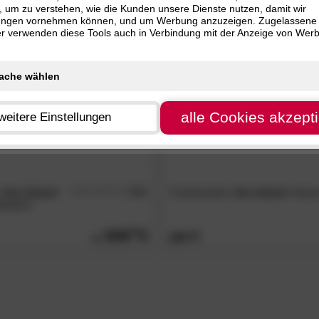
, um zu verstehen, wie die Kunden unsere Dienste nutzen, damit wir
 cm (1)
ungen vornehmen können, und um Werbung anzuzeigen. Zugelassene
ER
BESTSELLER
 cm (1)
ter verwenden diese Tools auch in Verbindung mit der Anzeige von Wer
 cm (1)
 cm (1)
alle Cookies akzept
weitere Einstellungen
»fan Island«
5.0
Frankenstolz
»fan Island«
Kissen
/5
basiert
339.
00
169.
00